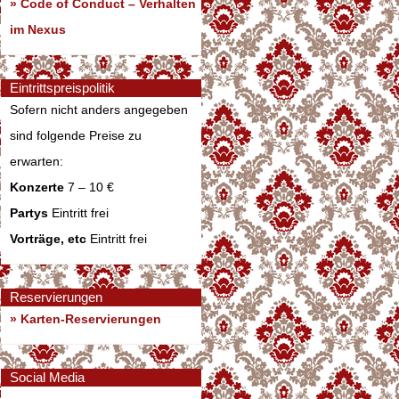
»
Code of Conduct – Verhalten
im Nexus
Eintrittspreispolitik
Sofern nicht anders angegeben
sind folgende Preise zu
erwarten:
Konzerte
7 – 10 €
Partys
Eintritt frei
Vorträge, etc
Eintritt frei
Reservierungen
» Karten-Reservierungen
Social Media