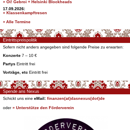
» Oi! Gebroi + Helsinki Blockheads
17.09.2026:
» Klassenkampftresen
» Alle Termine
Eintrittspreispolitik
Sofern nicht anders angegeben sind folgende Preise zu erwarten:
Konzerte
7 – 10 €
Partys
Eintritt frei
Vorträge, etc
Eintritt frei
Spende ans Nexus
Schickt uns eine
eMail:
finanzen(at)dasnexus(dot)de
oder
» Unterstütze den Förderverein