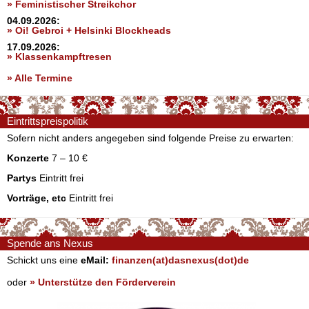
» Feministischer Streikchor
04.09.2026:
» Oi! Gebroi + Helsinki Blockheads
17.09.2026:
» Klassenkampftresen
» Alle Termine
Eintrittspreispolitik
Sofern nicht anders angegeben sind folgende Preise zu erwarten:
Konzerte
7 – 10 €
Partys
Eintritt frei
Vorträge, etc
Eintritt frei
Spende ans Nexus
Schickt uns eine
eMail:
finanzen(at)dasnexus(dot)de
oder
» Unterstütze den Förderverein