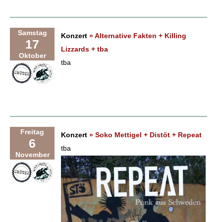
Samstag
Konzert
» Alternative Fakten + Killing
17
Lizzards + tba
Oktober
tba
Freitag
Konzert
» Soko Mettigel + Distöt + Repeat
6
tba
November