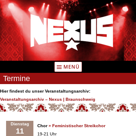
Zum
Inhalt
springen
MENÜ
Termine
Hier findest du unser Veranstaltungsarchiv:
Veranstaltungsarchiv – Nexus | Braunschweig
Dienstag
Chor
» Feministischer Streikchor
11
19-21 Uhr