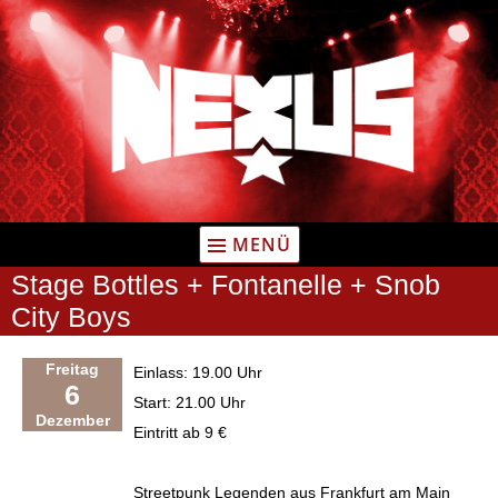
Zum
Inhalt
springen
MENÜ
Stage Bottles + Fontanelle + Snob
City Boys
Freitag
Einlass: 19.00 Uhr
6
Start: 21.00 Uhr
Dezember
Eintritt ab 9 €
Streetpunk Legenden aus Frankfurt am Main