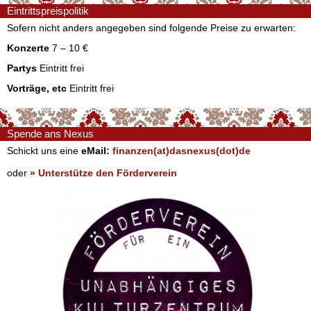
Eintrittspreispolitik
Sofern nicht anders angegeben sind folgende Preise zu erwarten:
Konzerte
7 – 10 €
Partys
Eintritt frei
Vorträge, etc
Eintritt frei
Spende ans Nexus
Schickt uns eine
eMail:
finanzen(at)dasnexus(dot)de
oder
» Unterstütze den Förderverein