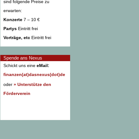
sind folgende Preise zu
erwarten:
Konzerte
7 – 10 €
Partys
Eintritt frei
Vorträge, etc
Eintritt frei
Spende ans Nexus
Schickt uns eine
eMail:
finanzen(at)dasnexus(dot)de
oder
» Unterstütze den
Förderverein