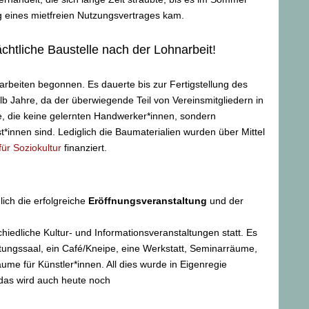
g eines mietfreien Nutzungsvertrages kam.
ächtliche Baustelle nach der Lohnarbeit!
rbeiten begonnen. Es dauerte bis zur Fertigstellung des
alb Jahre, da der überwiegende Teil von Vereinsmitgliedern in
de, die keine gelernten Handwerker*innen, sondern
st*innen sind. Lediglich die Baumaterialien wurden über Mittel
ür Soziokultur
finanziert.
ich die erfolgreiche
Eröffnungsveranstaltung
und der
iedliche Kultur- und Informationsveranstaltungen statt. Es
tungssaal, ein Café/Kneipe, eine Werkstatt, Seminarräume,
me für Künstler*innen. All dies wurde in Eigenregie
 das wird auch heute noch