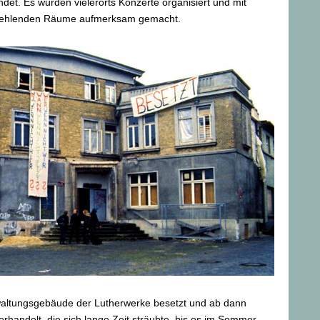
det. Es wurden vielerorts Konzerte organisiert und mit
 fehlenden Räume aufmerksam gemacht.
altungsgebäude der Lutherwerke besetzt und ab dann
erhandelt, die sich lange Zeit sträubte, bis es im Sommer