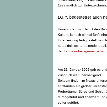
1999 endlich zur Unterzeichnun
D.I.Y. bedeutet(e) auch n
Unverzüglich wurde mit den Baua
Kulturteils noch einmal fünfeinh
Eigenleistung fertiggestellt wur
autodidaktisch arbeitende Ideali
der
Landesarbeitsgemeinschaft f
Am
22. Januar 2005
gab es endl
Zuspruch war überwältigend.
Seitdem finden im Nexus untersch
entstanden ein großer Veranstal
Proberäume, Büros und Schlafräu
durchgeführt und finanziert und
so fortgeführt.