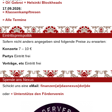
» Oi! Gebroi + Helsinki Blockheads
17.09.2026:
» Klassenkampftresen
» Alle Termine
Eintrittspreispolitik
Sofern nicht anders angegeben sind folgende Preise zu erwarten:
Konzerte
7 – 10 €
Partys
Eintritt frei
Vorträge, etc
Eintritt frei
Spende ans Nexus
Schickt uns eine
eMail:
finanzen(at)dasnexus(dot)de
oder
» Unterstütze den Förderverein