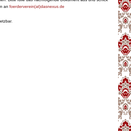
en an
foerderverein(at)dasnexus.de
etzbar.