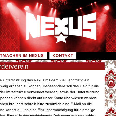
ITMACHEN IM NEXUS
KONTAKT
derverein
ie Unterstützung des Nexus mit dem Ziel, langfristig ein
eig erhalten zu können. Insbesondere soll das Geld für die
er Infrastruktur verwendet werden, sowie der Unterstützung
e Spenden können direkt auf unser Konto überwiesen werden.
ben brauchst schreib bitte zusätzlich eine E-Mail an die
e kannst du uns eine Einzugsermächtigung für einmalige
en. Bitte fülle das nachfolgende Dokument aus und schick