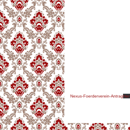
Nexus-Foerderverein-Antrag
Her