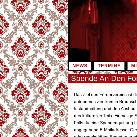
Zum
Inhalt
springen
NEWS
TERMINE
M
Spende An Den För
Das Ziel des Fördervereins ist d
autonomes Zentrum in Braunschw
Instandhaltung und den Ausbau d
des kulturellen Teils. Einmalig
Falls du eine Spendenquittung ha
angegebene E-Mailadresse. Gern
oder regelmäßige Spenden erteil