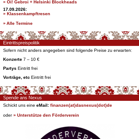
» Oi! Gebroi + Helsinki Blockheads
17.09.2026:
» Klassenkampftresen
» Alle Termine
Eintrittspreispolitik
Sofern nicht anders angegeben sind folgende Preise zu erwarten:
Konzerte
7 – 10 €
Partys
Eintritt frei
Vorträge, etc
Eintritt frei
Spende ans Nexus
Schickt uns eine
eMail:
finanzen(at)dasnexus(dot)de
oder
» Unterstütze den Förderverein