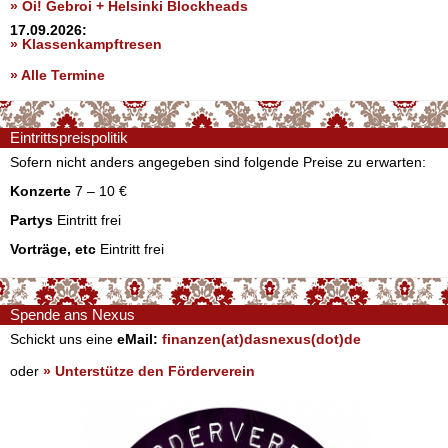
» Oi! Gebroi + Helsinki Blockheads
17.09.2026:
» Klassenkampftresen
» Alle Termine
Eintrittspreispolitik
Sofern nicht anders angegeben sind folgende Preise zu erwarten:
Konzerte
7 – 10 €
Partys
Eintritt frei
Vorträge, etc
Eintritt frei
Spende ans Nexus
Schickt uns eine
eMail:
finanzen(at)dasnexus(dot)de
oder
» Unterstütze den Förderverein