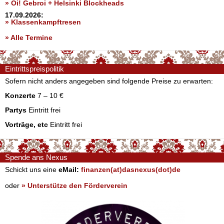
» Oi! Gebroi + Helsinki Blockheads
17.09.2026:
» Klassenkampftresen
» Alle Termine
Eintrittspreispolitik
Sofern nicht anders angegeben sind folgende Preise zu erwarten:
Konzerte
7 – 10 €
Partys
Eintritt frei
Vorträge, etc
Eintritt frei
Spende ans Nexus
Schickt uns eine
eMail:
finanzen(at)dasnexus(dot)de
oder
» Unterstütze den Förderverein