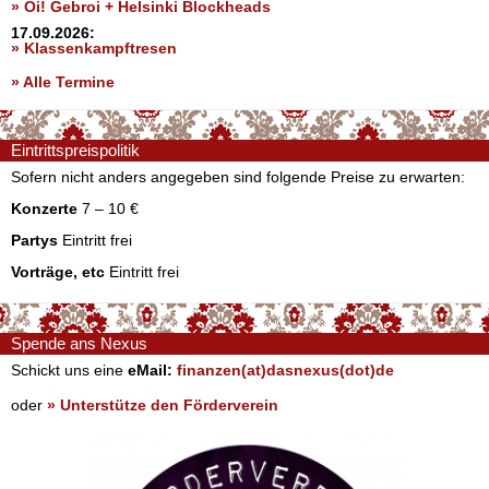
» Oi! Gebroi + Helsinki Blockheads
17.09.2026:
» Klassenkampftresen
» Alle Termine
Eintrittspreispolitik
Sofern nicht anders angegeben sind folgende Preise zu erwarten:
Konzerte
7 – 10 €
Partys
Eintritt frei
Vorträge, etc
Eintritt frei
Spende ans Nexus
Schickt uns eine
eMail:
finanzen(at)dasnexus(dot)de
oder
» Unterstütze den Förderverein