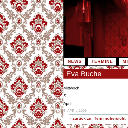
Zum
Inhalt
springen
NEWS
TERMINE
M
Eva Buche
Mittwoch
5
April
5. APRIL 2006
» zurück zur Terminübersicht