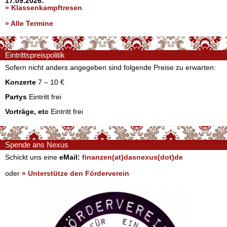
17.09.2026:
» Klassenkampftresen
» Alle Termine
Eintrittspreispolitik
Sofern nicht anders angegeben sind folgende Preise zu erwarten:
Konzerte
7 – 10 €
Partys
Eintritt frei
Vorträge, etc
Eintritt frei
Spende ans Nexus
Schickt uns eine
eMail:
finanzen(at)dasnexus(dot)de
oder
» Unterstütze den Förderverein