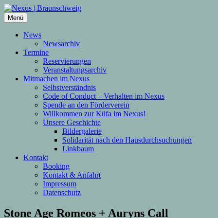
Zum
Inhalt
Menü
springen
News
Newsarchiv
Termine
Reservierungen
Veranstaltungsarchiv
Mitmachen im Nexus
Selbstverständnis
Code of Conduct – Verhalten im Nexus
Spende an den Förderverein
Willkommen zur Küfa im Nexus!
Unsere Geschichte
Bildergalerie
Solidarität nach den Hausdurchsuchungen
Linkbaum
Kontakt
Booking
Kontakt & Anfahrt
Impressum
Datenschutz
Stone Age Romeos + Auryns Call