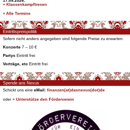
17.09.2026:
» Klassenkampftresen
» Alle Termine
Eintrittspreispolitik
Sofern nicht anders angegeben sind folgende Preise zu erwarten:
Konzerte
7 – 10 €
Partys
Eintritt frei
Vorträge, etc
Eintritt frei
Spende ans Nexus
Schickt uns eine
eMail:
finanzen(at)dasnexus(dot)de
oder
» Unterstütze den Förderverein