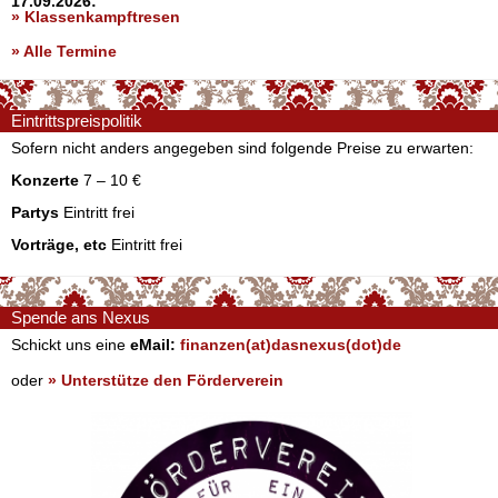
17.09.2026:
» Klassenkampftresen
» Alle Termine
Eintrittspreispolitik
Sofern nicht anders angegeben sind folgende Preise zu erwarten:
Konzerte
7 – 10 €
Partys
Eintritt frei
Vorträge, etc
Eintritt frei
Spende ans Nexus
Schickt uns eine
eMail:
finanzen(at)dasnexus(dot)de
oder
» Unterstütze den Förderverein