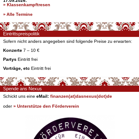
17.09.2026:
» Klassenkampftresen
» Alle Termine
Eintrittspreispolitik
Sofern nicht anders angegeben sind folgende Preise zu erwarten:
Konzerte
7 – 10 €
Partys
Eintritt frei
Vorträge, etc
Eintritt frei
Spende ans Nexus
Schickt uns eine
eMail:
finanzen(at)dasnexus(dot)de
oder
» Unterstütze den Förderverein