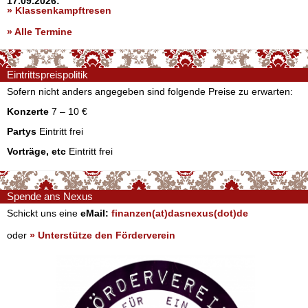
17.09.2026:
» Klassenkampftresen
» Alle Termine
Eintrittspreispolitik
Sofern nicht anders angegeben sind folgende Preise zu erwarten:
Konzerte
7 – 10 €
Partys
Eintritt frei
Vorträge, etc
Eintritt frei
Spende ans Nexus
Schickt uns eine
eMail:
finanzen(at)dasnexus(dot)de
oder
» Unterstütze den Förderverein