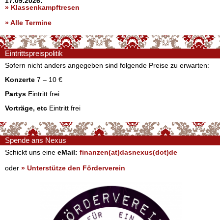
17.09.2026:
» Klassenkampftresen
» Alle Termine
Eintrittspreispolitik
Sofern nicht anders angegeben sind folgende Preise zu erwarten:
Konzerte
7 – 10 €
Partys
Eintritt frei
Vorträge, etc
Eintritt frei
Spende ans Nexus
Schickt uns eine
eMail:
finanzen(at)dasnexus(dot)de
oder
» Unterstütze den Förderverein