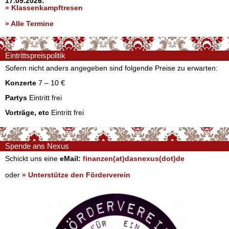
17.09.2026:
» Klassenkampftresen
» Alle Termine
Eintrittspreispolitik
Sofern nicht anders angegeben sind folgende Preise zu erwarten:
Konzerte
7 – 10 €
Partys
Eintritt frei
Vorträge, etc
Eintritt frei
Spende ans Nexus
Schickt uns eine
eMail:
finanzen(at)dasnexus(dot)de
oder
» Unterstütze den Förderverein