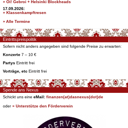
» Oi! Gebroi + Helsinki Blockheads
17.09.2026:
» Klassenkampftresen
» Alle Termine
Eintrittspreispolitik
Sofern nicht anders angegeben sind folgende Preise zu erwarten:
Konzerte
7 – 10 €
Partys
Eintritt frei
Vorträge, etc
Eintritt frei
Spende ans Nexus
Schickt uns eine
eMail:
finanzen(at)dasnexus(dot)de
oder
» Unterstütze den Förderverein