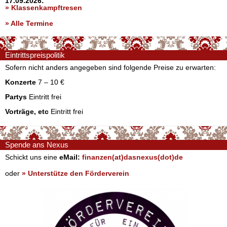
17.09.2026:
» Klassenkampftresen
» Alle Termine
Eintrittspreispolitik
Sofern nicht anders angegeben sind folgende Preise zu erwarten:
Konzerte
7 – 10 €
Partys
Eintritt frei
Vorträge, etc
Eintritt frei
Spende ans Nexus
Schickt uns eine
eMail:
finanzen(at)dasnexus(dot)de
oder
» Unterstütze den Förderverein