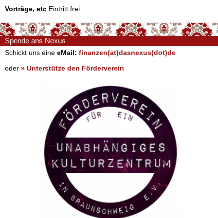
Vorträge, etc
Eintritt frei
Spende ans Nexus
Schickt uns eine
eMail:
finanzen(at)dasnexus(dot)de
oder
» Unterstütze den Förderverein