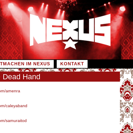
ITMACHEN IM NEXUS
KONTAKT
+ Dead Hand
om/amenra
om/caleyaband
m/samuraitod