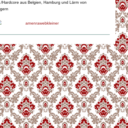
/Hardcore aus Belgien, Hamburg und Lärm von
igern