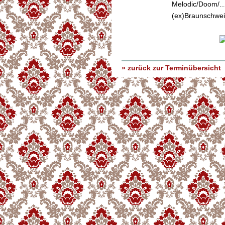
Melodic/Doom/…
(ex)Braunschwe
» zurück zur Terminübersicht