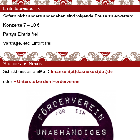
Eintrittspreispolitik
Sofern nicht anders angegeben sind folgende Preise zu erwarten:
Konzerte
7 – 10 €
Partys
Eintritt frei
Vorträge, etc
Eintritt frei
Spende ans Nexus
Schickt uns eine
eMail:
finanzen(at)dasnexus(dot)de
oder
» Unterstütze den Förderverein