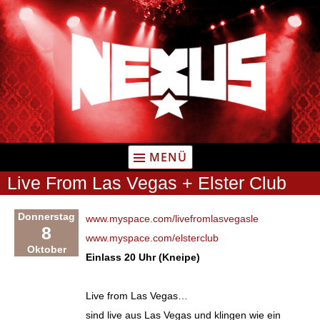
Zum
Inhalt
springen
MENÜ
Live From Las Vegas + Elster Club
Donnerstag
www.myspace.com/livefromlasvegasle
8
www.myspace.com/elsterclub
Oktober
Einlass 20 Uhr (Kneipe)
Live from Las Vegas…
sind live aus Las Vegas und klingen wie ein