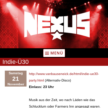
Zum
Inhalt
springen
MENÜ
Indie-Ü30
Samstag
http://www.vanbauseneick.de/html/indie-ue30-
21
party.html
(Alternativ-Disco)
November
Einlass: 23 Uhr
Musik aus der Zeit, wo nach Läden wie das
Schlucklum oder Farmers Inn angesagt waren.