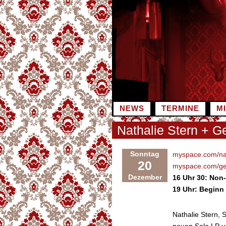
Zum
Inhalt
springen
NEWS
TERMINE
M
Nathalie Stern + 
Sonntag
myspace.com/nat
20
myspace.com/g
Dezember
16 Uhr 30: Non
19 Uhr: Beginn 
Nathalie Stern,