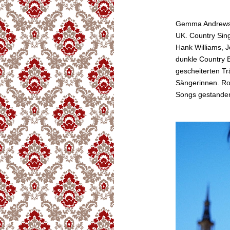
Gemma Andrews k
UK. Country Sin
Hank Williams,
dunkle Country 
gescheiterten Tr
Sängerinnen. Ro
Songs gestande