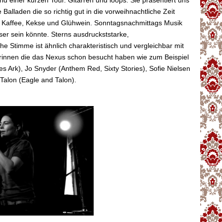
d einer kurzen Tour. Gitarren und loops. Sie präsentiert uns
 Balladen die so richtig gut in die vorweihnachtliche Zeit
 Kaffee, Kekse und Glühwein. Sonntagsnachmittags Musik
sser sein könnte. Sterns ausdruckststarke,
e Stimme ist ähnlich charakteristisch und vergleichbar mit
rinnen die das Nexus schon besucht haben wie zum Beispiel
s Ark), Jo Snyder (Anthem Red, Sixty Stories), Sofie Nielsen
Talon (Eagle and Talon).