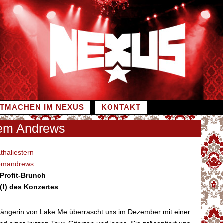
ITMACHEN IM NEXUS
KONTAKT
Gem Andrews
haliestern
emandrews
-Profit-Brunch
(!) des Konzertes
 Sängerin von Lake Me überrascht uns im Dezember mit einer