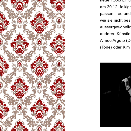
neuen Solo LP un
am 20.12. folkige
passen. Tee und
wie sie nicht be
aussergewöhnlich
anderen Künstle
Aimee Argote (De
(Tone) oder Kim 