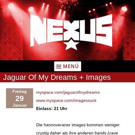
Zum
Inhalt
springen
MENÜ
Jaguar Of My Dreams + Images
Freitag
myspace.com/jaguarofmydreams
29
www.myspace.com/imagessuck
Januar
Einlass: 21 Uhr
Die hannoveraner images kommen weniger
crustig daher als ihre anderen bands (cave