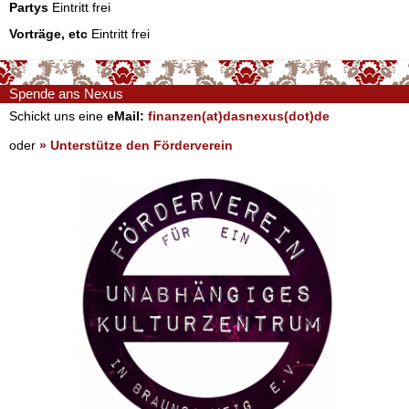
Partys
Eintritt frei
Vorträge, etc
Eintritt frei
Spende ans Nexus
Schickt uns eine
eMail:
finanzen(at)dasnexus(dot)de
oder
» Unterstütze den Förderverein