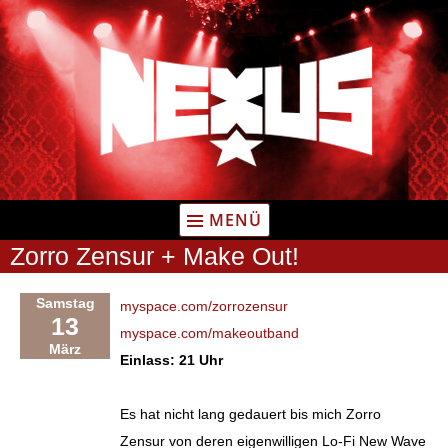
Zum
Inhalt
springen
MENÜ
Zorro Zensur + Make Out!
Samstag
myspace.com/zorrozensur
13
myspace.com/makeoutband
März
Einlass: 21 Uhr
Es hat nicht lang gedauert bis mich Zorro
Zensur von deren eigenwilligen Lo-Fi New Wave