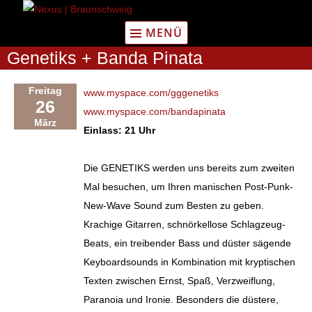
Zum
Inhalt
MENÜ
springen
Genetiks + Banda Pinata
Freitag
www.myspace.com/gggenetiks
26
www.myspace.com/bandapinata
März
Einlass: 21 Uhr
Die GENETIKS werden uns bereits zum zweiten
Mal besuchen, um Ihren manischen Post-Punk-
New-Wave Sound zum Besten zu geben.
Krachige Gitarren, schnörkellose Schlagzeug-
Beats, ein treibender Bass und düster sägende
Keyboardsounds in Kombination mit kryptischen
Texten zwischen Ernst, Spaß, Verzweiflung,
Paranoia und Ironie. Besonders die düstere,