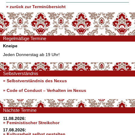
» zurück zur Terminübersicht
Regelmäßige Termine
Kneipe
Jeden Donnerstag ab 19 Uhr!
Selbstverständnis
» Selbstverständnis des Nexus
»
Code of Conduct – Verhalten im Nexus
Nächste Termine
11.08.2026:
» Feministischer Streikchor
17.08.2026:
» Kulturarbeit selbst gestalten