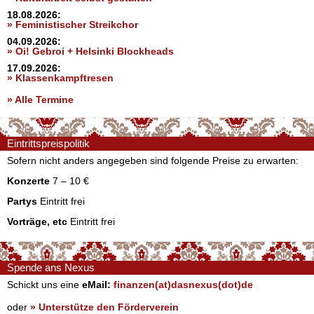
18.08.2026:
» Feministischer Streikchor
04.09.2026:
» Oi! Gebroi + Helsinki Blockheads
17.09.2026:
» Klassenkampftresen
» Alle Termine
Eintrittspreispolitik
Sofern nicht anders angegeben sind folgende Preise zu erwarten:
Konzerte
7 – 10 €
Partys
Eintritt frei
Vorträge, etc
Eintritt frei
Spende ans Nexus
Schickt uns eine
eMail:
finanzen(at)dasnexus(dot)de
oder
» Unterstütze den Förderverein