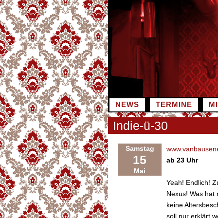
Zum
Inhalt
springen
NEWS
TERMINE
M
Indie-ü-30
Samstag
www.vanbausenei
15
ab 23 Uhr
Mai
Yeah! Endlich! Z
Nexus! Was hat m
keine Altersbesc
soll nur erklärt 