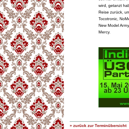
wird, getanzt hab
Reise zurück, um
Tocotronic, NoM
New Model Army,
Mercy.
» zurück zur Terminübersicht