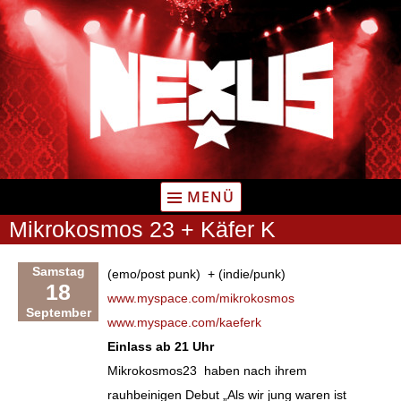
Zum
Inhalt
springen
MENÜ
Mikrokosmos 23 + Käfer K
Samstag
(emo/post punk) + (indie/punk)
18
www.myspace.com/mikrokosmos
September
www.myspace.com/kaeferk
Einlass ab 21 Uhr
Mikrokosmos23 haben nach ihrem
rauhbeinigen Debut „Als wir jung waren ist