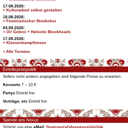
17.08.2026:
» Kulturarbeit selbst gestalten
18.08.2026:
» Feministischer Streikchor
04.09.2026:
» Oi! Gebroi + Helsinki Blockheads
17.09.2026:
» Klassenkampftresen
» Alle Termine
Eintrittspreispolitik
Sofern nicht anders angegeben sind folgende Preise zu erwarten:
Konzerte
7 – 10 €
Partys
Eintritt frei
Vorträge, etc
Eintritt frei
Spende ans Nexus
Schickt uns eine
eMail:
finanzen(at)dasnexus(dot)de