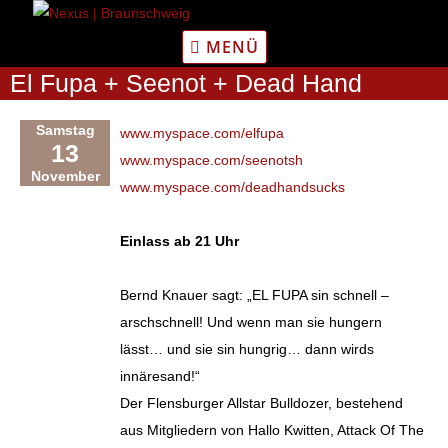
Zum
Inhalt
MENÜ
springen
El Fupa + Seenot + Dead Hand
Samstag
www.myspace.com/elfupa
13
www.myspace.com/seenotsh
November
www.myspace.com/deadhandsucks
Einlass ab 21 Uhr
Bernd Knauer sagt: „EL FUPA sin schnell –
arschschnell! Und wenn man sie hungern
lässt… und sie sin hungrig… dann wirds
innäresand!“
Der Flensburger Allstar Bulldozer, bestehend
aus Mitgliedern von Hallo Kwitten, Attack Of The