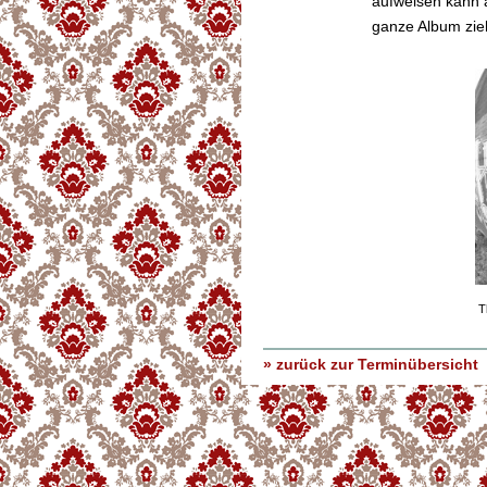
aufweisen kann 
ganze Album zieh
T
» zurück zur Terminübersicht