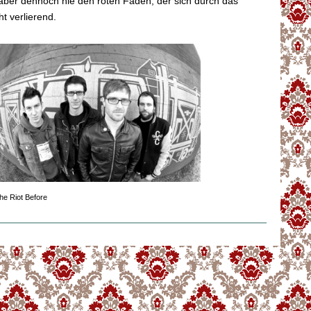
aber dennoch nie den roten Faden, der sich durch das
t verlierend.
he Riot Before