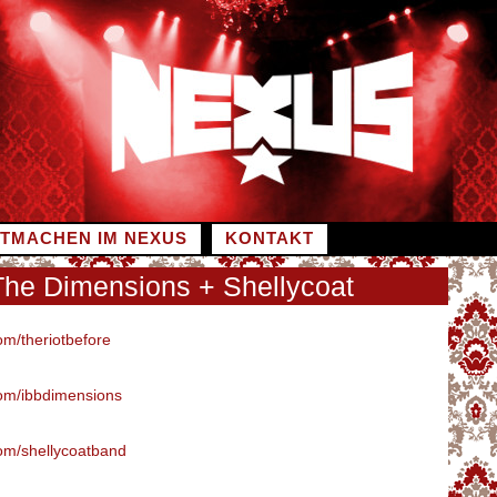
ITMACHEN IM NEXUS
KONTAKT
The Dimensions + Shellycoat
m/theriotbefore
m/ibbdimensions
m/shellycoatband