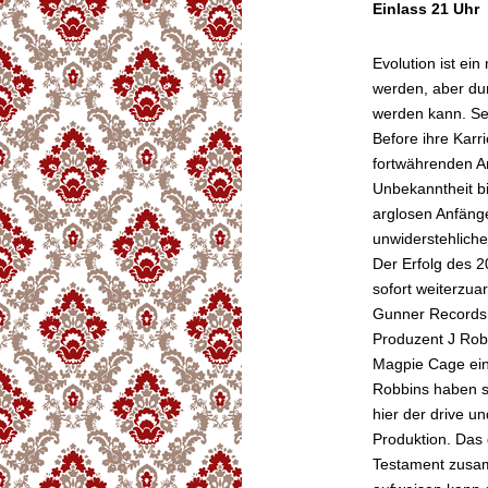
Einlass 21 Uhr
Evolution ist ei
werden, aber du
werden kann. Se
Before ihre Karr
fortwährenden An
Unbekanntheit b
arglosen Anfänge
unwiderstehliche
Der Erfolg des 2
sofort weiterzua
Gunner Records 
Produzent J Rob
Magpie Cage eing
Robbins haben si
hier der drive u
Produktion. Das 
Testament zusam