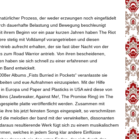
n natürlicher Prozess, der weder erzwungen noch eingefädelt
rch dauerhafte Belastung und Bewegung beschleunigt
it ihrem Beginn vor ein paar kurzen Jahren haben The Riot
iere stetig mit Volldampf vorangetrieben und diesen
trieb aufrecht erhalten, der sie fast über Nacht von der
is zum Road Warrior antrieb. Von ihren bescheidenen,
n haben sie sich schnell zu einer erfahrenen und
n Band entwickelt.
008er Albums „Fists Burried in Pockets“ veranlasste sie
rbeiten und eue Aufnahmen einzuspielen. Mit der Hilfe
in Europa und Paper and Plasticks in USA wird diese von
bins (Jawbreaker, Against Me!, The Promise Ring) im The
espielte platte veröffentlicht werden. Zusammen mit
e ihre bis jetzt feinsten Songs eingespielt, so verschmilzen
nd die melodien der band mit der verwinkelten, dissonanten
daraus resultierende Werk fügt sich zu einem musikalischem
men, welches in jedem Song klar andere Einflüsse