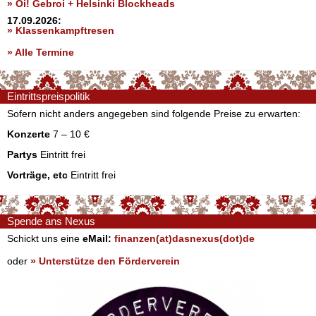
» Oi! Gebroi + Helsinki Blockheads
17.09.2026:
» Klassenkampftresen
» Alle Termine
Eintrittspreispolitik
Sofern nicht anders angegeben sind folgende Preise zu erwarten:
Konzerte
7 – 10 €
Partys
Eintritt frei
Vorträge, etc
Eintritt frei
Spende ans Nexus
Schickt uns eine
eMail:
finanzen(at)dasnexus(dot)de
oder
» Unterstütze den Förderverein