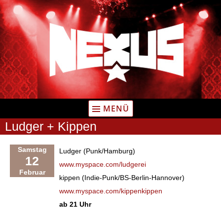
Zum
Inhalt
springen
MENÜ
Ludger + Kippen
Samstag
Ludger (Punk/Hamburg)
12
www.myspace.com/ludgerei
Februar
kippen (Indie-Punk/BS-Berlin-Hannover)
www.myspace.com/kippenkippen
ab 21 Uhr