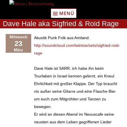
Zum
Inhalt
MENÜ
springen
Dave Hale aka Sigfried & Roid Rage
Mittwoch
Akustik Punk Folk aus Amiland.
23
http://soundcloud.com/twintoe/sets/sigfried-roid-
März
rage
Dave Hale ist SARR, ich habe ihn beim
Tourlaben in Israel kennen gelernt, ein Kneul
Ehrlichkeit mit großer Klappe. Der Typ braucht
nix außer seine Gitarre und eine Flasche Bier
um euch zum Mitgröhlen und Tanzen zu
bewegen.
Er wird an diesen Abend im Nexuscafe seine
neusten aus dem Leben gegriffenen Lieder