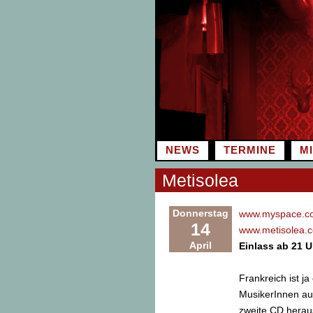
Zum
Inhalt
springen
NEWS
TERMINE
M
Metisolea
Donnerstag
www.myspace.co
14
www.metisolea.
April
Einlass ab 21 U
Frankreich ist j
MusikerInnen aus
zweite CD heraus