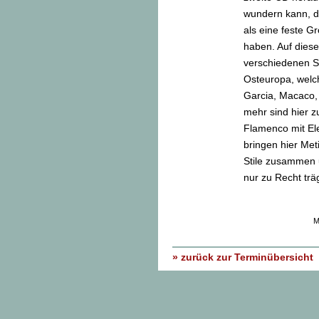
wundern kann, da
als eine feste G
haben. Auf diese
verschiedenen St
Osteuropa, welch
Garcia, Macaco,
mehr sind hier z
Flamenco mit Ele
bringen hier Met
Stile zusammen 
nur zu Recht träg
M
» zurück zur Terminübersicht