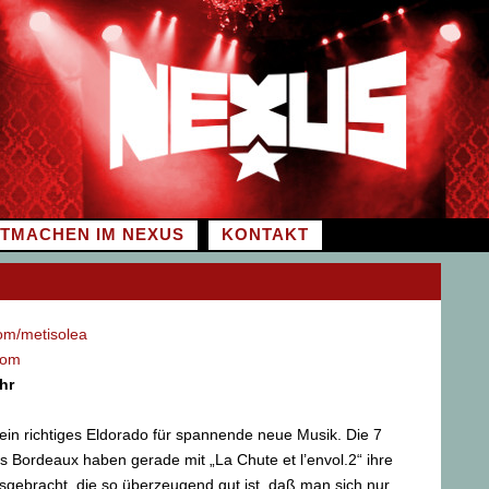
ITMACHEN IM NEXUS
KONTAKT
m/metisolea
com
hr
a ein richtiges Eldorado für spannende neue Musik. Die 7
 Bordeaux haben gerade mit „La Chute et l’envol.2“ ihre
gebracht, die so überzeugend gut ist, daß man sich nur