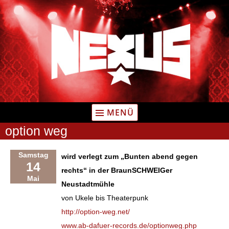
Zum
Inhalt
springen
MENÜ
option weg
Samstag
wird verlegt zum „Bunten abend gegen
14
rechts“ in der BraunSCHWEIGer
Mai
Neustadtmühle
von Ukele bis Theaterpunk
http://option-weg.net/
www.ab-dafuer-records.de/optionweg.php