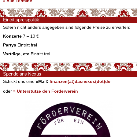
» Alle Termine
Eintrittspreispolitik
Sofern nicht anders angegeben sind folgende Preise zu erwarten:
Konzerte
7 – 10 €
Partys
Eintritt frei
Vorträge, etc
Eintritt frei
Spende ans Nexus
Schickt uns eine
eMail:
finanzen(at)dasnexus(dot)de
oder
» Unterstütze den Förderverein