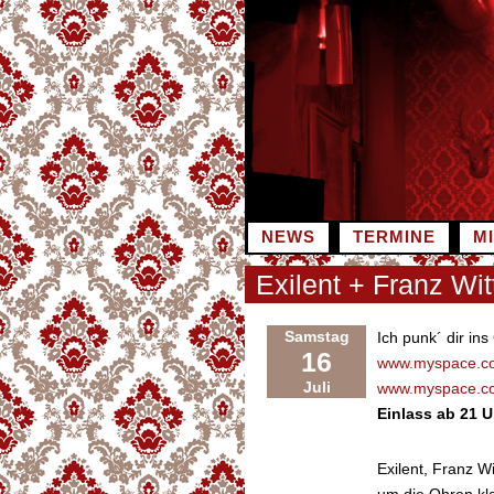
Zum
Inhalt
springen
NEWS
TERMINE
M
Exilent + Franz Wi
Samstag
Ich punk´ dir ins
16
www.myspace.co
Juli
www.myspace.co
Einlass ab 21 U
Exilent, Franz W