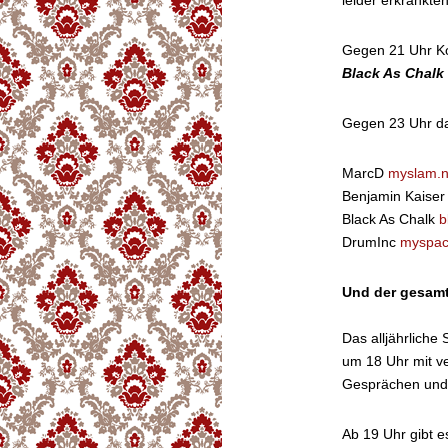
leider erkrankte
Gegen 21 Uhr Ko
Black As Chalk
Gegen 23 Uhr da
MarcD
myslam.n
Benjamin Kaise
Black As Chalk
b
DrumInc
myspac
Und der gesamt
Das alljährliche
um 18 Uhr mit v
Gesprächen und
Ab 19 Uhr gibt e