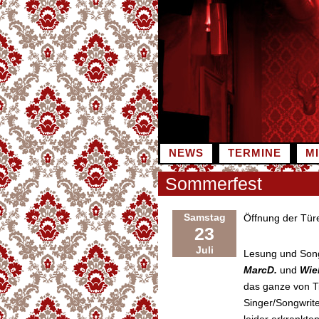
Zum
Inhalt
springen
NEWS
TERMINE
M
Sommerfest
Samstag
Öffnung der Tür
23
Juli
Lesung und Song
MarcD.
und
Wie
das ganze von Til
Singer/Songwrite