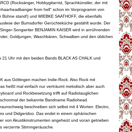
CD (Rocksänger, Hobbygitarrist, Sprachkünstler, der mit
mhaarheadbanger from hell“ schon im Vorprogramm von
er Bühne stand!) und WIEBKE SAATHOFF, die ebenfalls
 Auslese der Bumsdorfer Gerüchteküche gestählt wurde. Der
Singer-Songwriter BENJAMIN KAISER wird in anrührenden
nder, Goldjungen, Waschbären, Schwalben und den üblichen
ab 21 Uhr mit den beiden Bands BLACK AS CHALK und
aus Göttingen machen Indie-Rock. Also Rock mit
as heißt mal einfach nur verträumt melodisch aber auch
eyboard und Rockbesetzung trifft auf Radiotauglichen
t schonmal der bekannte Bandname Radiohead.
unschweig beschreiben sich selbst mit 4 Worten: Electro,
ms und Didgeridoo. Das endet in einem sphärischen
der von Akustikinstrumenten angeheizt und voran getrieben
es verzerrte Stimmgeräusche.