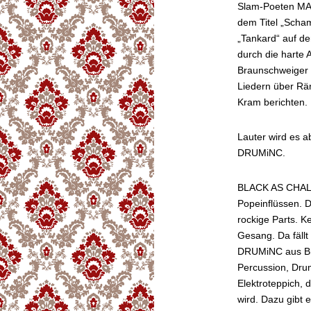
Slam-Poeten MAR
dem Titel „Scha
„Tankard“ auf d
durch die harte
Braunschweiger 
Liedern über Rä
Kram berichten.
Lauter wird es 
DRUMiNC.
BLACK AS CHALK 
Popeinflüssen. D
rockige Parts. K
Gesang. Da fäll
DRUMiNC aus Bra
Percussion, Dru
Elektroteppich, 
wird. Dazu gibt 