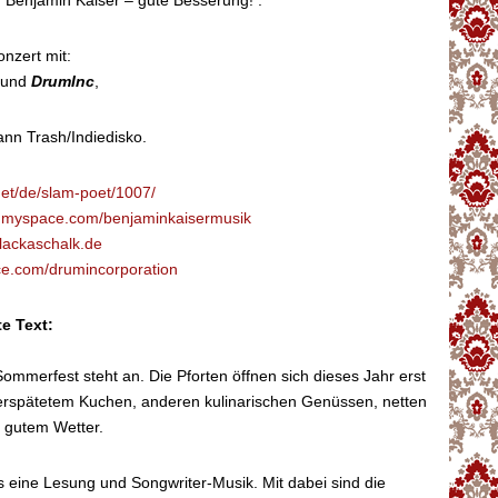
n Benjamin Kaiser – gute Besserung! .
nzert mit:
und
DrumInc
,
nn Trash/Indiedisko.
et/de/slam-poet/1007/
r
myspace.com/benjaminkaisermusik
lackaschalk.de
e.com/drumincorporation
e Text:
 Sommerfest steht an. Die Pforten öffnen sich dieses Jahr erst
erspätetem Kuchen, anderen kulinarischen Genüssen, netten
 gutem Wetter.
s eine Lesung und Songwriter-Musik. Mit dabei sind die