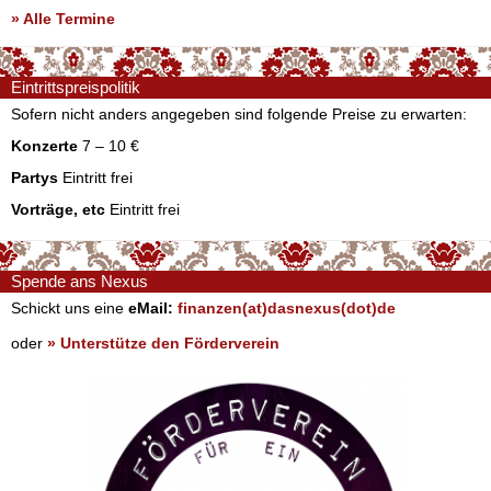
» Alle Termine
Eintrittspreispolitik
Sofern nicht anders angegeben sind folgende Preise zu erwarten:
Konzerte
7 – 10 €
Partys
Eintritt frei
Vorträge, etc
Eintritt frei
Spende ans Nexus
Schickt uns eine
eMail:
finanzen(at)dasnexus(dot)de
oder
» Unterstütze den Förderverein