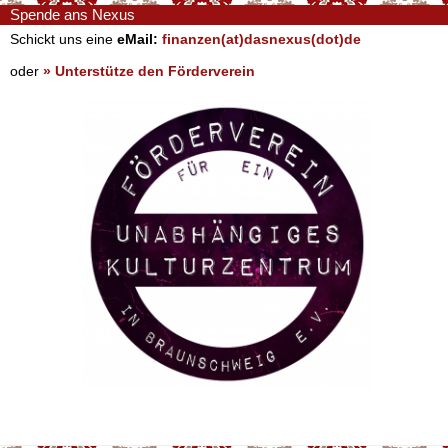
Spende ans Nexus
Schickt uns eine
eMail:
finanzen(at)dasnexus(dot)de
oder
» Unterstütze den Förderverein