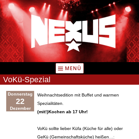
Zum
Inhalt
springen
MENÜ
VoKü-Spezial
Donnerstag
Weihnachtsedition mit Buffet und warmen
22
Spezialitäten.
Dezember
(mit!)Kochen ab 17 Uhr!
VoKü sollte lieber Küfa (Küche für alle) oder
GeKü (Gemeinschaftsküche) heißen…: