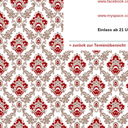
www.facebook.co
www.myspace.com
Einlass ab 21 U
» zurück zur Terminübersicht