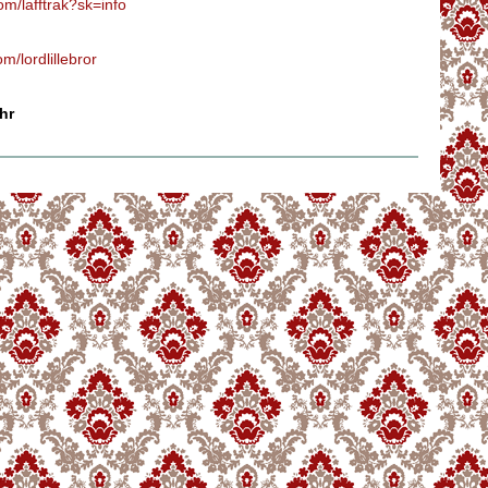
m/lafftrak?sk=info
/lordlillebror
hr