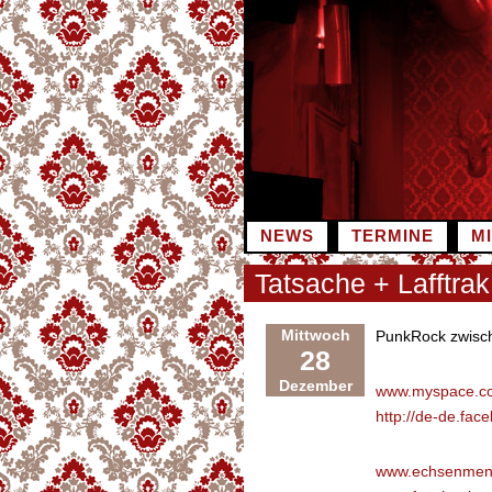
Zum
Inhalt
springen
NEWS
TERMINE
M
Tatsache + Lafftrak
Mittwoch
PunkRock zwis
28
Dezember
www.myspace.co
http://de-de.fa
www.echsenmen