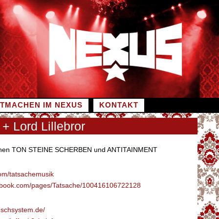
ITMACHEN IM NEXUS
KONTAKT
 + Lord Lillebror
chen TON STEINE SCHERBEN und ANTITAINMENT
m/tatsachemusik
cebook.com/pages/Tatsache/100416106722128
schsystem.de/