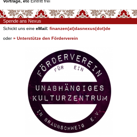
Vorträge, etc
Eintritt frei
Spende ans Nexus
Schickt uns eine
eMail:
finanzen(at)dasnexus(dot)de
oder
» Unterstütze den Förderverein