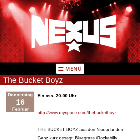
Zum
Inhalt
springen
MENÜ
The Bucket Boyz
Donnerstag
Einlass: 20:00 Uhr
16
Februar
http://www.myspace.com/thebucketboyz
THE BUCKET BOYZ aus den Niederlanden.
Ganz kurz gesagt: Bluegrass /Rockabilly