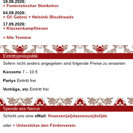
18.08.2026:
» Feministischer Streikchor
04.09.2026:
» Oi! Gebroi + Helsinki Blockheads
17.09.2026:
» Klassenkampftresen
» Alle Termine
Eintrittspreispolitik
Sofern nicht anders angegeben sind folgende Preise zu erwarten:
Konzerte
7 – 10 €
Partys
Eintritt frei
Vorträge, etc
Eintritt frei
Spende ans Nexus
Schickt uns eine
eMail:
finanzen(at)dasnexus(dot)de
oder
» Unterstütze den Förderverein