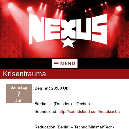
Zum
Inhalt
springen
MENÜ
Krisentrauma
Samstag
Beginn: 23:00 Uhr
7
Juli
Bærkotzki (Dresden) – Techno
Soundcloud:
http://soundcloud.com/maukiacba
Reducation (Berlin) – Techno/Minimal/Tech-