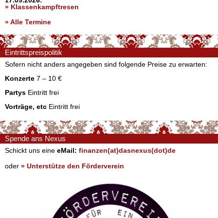
17.09.2026:
» Klassenkampftresen
» Alle Termine
Eintrittspreispolitik
Sofern nicht anders angegeben sind folgende Preise zu erwarten:
Konzerte
7 – 10 €
Partys
Eintritt frei
Vorträge, etc
Eintritt frei
Spende ans Nexus
Schickt uns eine
eMail:
finanzen(at)dasnexus(dot)de
oder
» Unterstütze den Förderverein