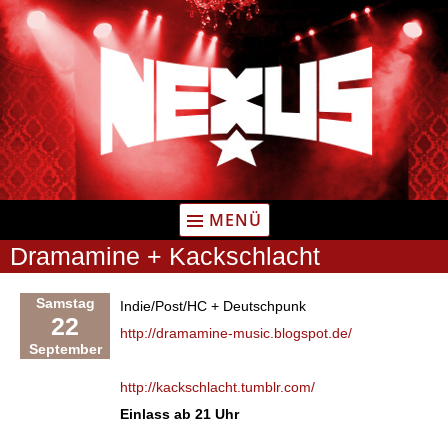
Zum
Inhalt
springen
MENÜ
Dramamine + Kackschlacht
Samstag
Indie/Post/HC + Deutschpunk
22
http://dramamine-music.blogspot.de/
September
http://kackschlacht.tumblr.com/
Einlass ab 21 Uhr