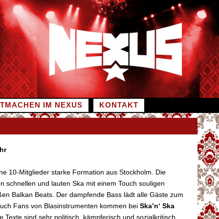
ITMACHEN IM NEXUS
KONTAKT
hr
ine 10-Mitglieder starke Formation aus Stockholm. Die
n schnellen und lauten Ska mit einem Touch souligen
en Balkan Beats. Der dampfende Bass lädt alle Gäste zum
auch Fans von Blasinstrumenten kommen bei
Ska’n‘ Ska
re Texte sind sehr politisch, kämpferisch und sozialkritisch.