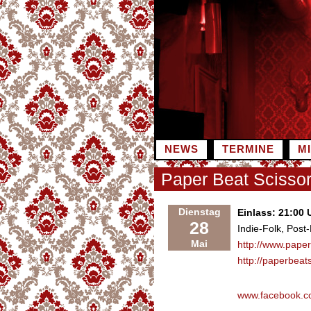
Zum
Inhalt
springen
NEWS
TERMINE
M
Paper Beat Scissor
Dienstag
Einlass: 21:00 
28
Indie-Folk, Post
Mai
http://www.pape
http://paperbea
www.facebook.c