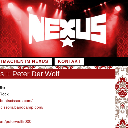
ITMACHEN IM NEXUS
KONTAKT
s + Peter Der Wolf
Uhr
-Rock
rbeatscissors.com/
tscissors.bandcamp.com/
om/peterwolf5000