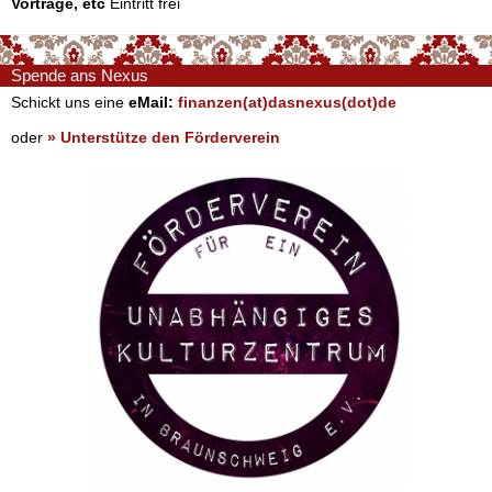
Vorträge, etc
Eintritt frei
Spende ans Nexus
Schickt uns eine
eMail:
finanzen(at)dasnexus(dot)de
oder
» Unterstütze den Förderverein